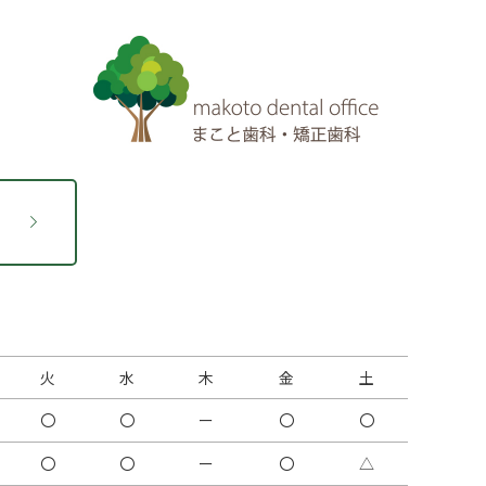
火
水
木
金
土
〇
〇
ー
〇
〇
〇
〇
ー
〇
△