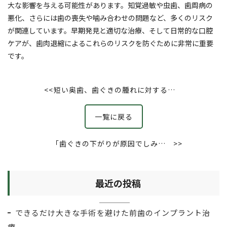
大な影響を与える可能性があります。知覚過敏や虫歯、歯周病の
悪化、さらには歯の喪失や噛み合わせの問題など、多くのリスク
が関連しています。早期発見と適切な治療、そして日常的な口腔
ケアが、歯肉退縮によるこれらのリスクを防ぐために非常に重要
です。
<<
短い奥歯、歯ぐきの腫れに対する治
療
一覧に戻る
「歯ぐきの下がりが原因でしみる…
>>
知覚過敏を根面被覆で解決した治療
例をご紹介！」
最近の投稿
できるだけ大きな手術を避けた前歯のインプラント治
療