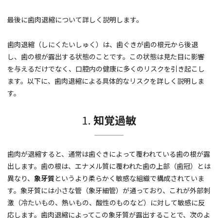
最後に歯肉退縮について詳しく説明します。
歯肉退縮（しにくたいしゅく）は、歯ぐきが歯の根元から後退
し、歯の根が露出する状態のことです。この状態は見た目に影響
を与えるだけでなく、口腔内の健康に多くのリスクを引き起こし
ます。以下に、歯肉退縮による具体的なリスクを詳しく説明しま
す。
1.
知覚過敏
歯肉が退縮すると、通常は歯ぐきによって覆われている歯の根が露
出します。歯の根は、エナメル質に覆われた歯の上部（歯冠）とは
異なり、
象牙質
というより柔らかく敏感な組織で構成されていま
す。象牙質には小さな管（象牙細管）が通っており、これが外部刺
激（冷たいもの、熱いもの、酸性のものなど）に対して敏感に反
応します。歯肉退縮によってこの象牙質が露出することで、次のよ