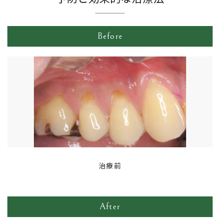
Before
閉じる
治療前
After