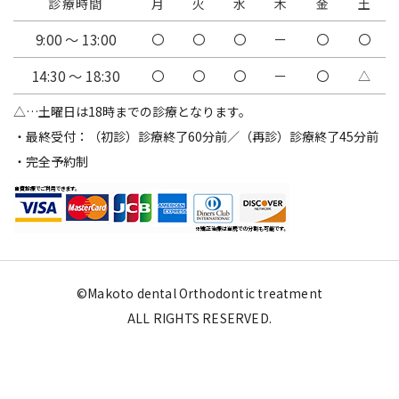
診療時間
月
火
水
木
金
土
9:00 ～ 13:00
〇
〇
〇
ー
〇
〇
14:30 ～ 18:30
〇
〇
〇
ー
〇
△
△…土曜日は18時までの診療となります。
・最終受付：（初診）診療終了60分前／（再診）診療終了45分前
・完全予約制
©Makoto dental Orthodontic treatment
ALL RIGHTS RESERVED.