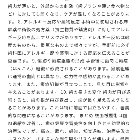
歯肉が薄いと、外部からの刺激（歯ブラシや硬い食べ物な
ど）に対しても弱くなり、ケアが難しくなることがありま
す。 8. アレルギー反応や薬物反応 手術中に使用される麻
酔薬や術後の処方薬（抗生物質や鎮痛剤）に対してアレル
ギー反応を起こすリスクがあります。アレルギー反応は軽
度のものから、重篤なものまで様々ですが、手術前に必ず
歯科医にアレルギー歴や薬剤に対する反応を伝えることが
重要です。 9. 傷跡や瘢痕組織の形成 手術後に歯肉に瘢痕
（はんこん）組織が形成されることがあります。瘢痕組織
は通常の歯肉とは異なり、弾力性や感触が変わることがあ
ります。また、瘢痕組織が目立つことで、見た目に影響を
与えることがあります。 10. 歯の長さの変化 歯肉が再び退
縮すると、歯の根が再び露出し、歯が長く見えるようにな
ることがあります。これは特に前歯で目立ちやすく、審美
的な問題になることがあります。 まとめ 根面被覆術は歯
肉退縮を改善し、歯の健康や審美性を向上させる効果的な
治療法ですが、痛み、腫れ、感染、知覚過敏、治療失敗の
リスクなど、さまざまな副作用やリスクが伴います。患者