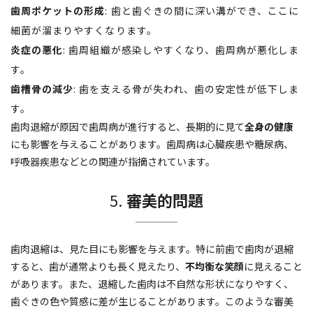
歯周ポケットの形成
: 歯と歯ぐきの間に深い溝ができ、ここに
細菌が溜まりやすくなります。
炎症の悪化
: 歯周組織が感染しやすくなり、歯周病が悪化しま
す。
歯槽骨の減少
: 歯を支える骨が失われ、歯の安定性が低下しま
す。
歯肉退縮が原因で歯周病が進行すると、長期的に見て
全身の健康
にも影響を与えることがあります。歯周病は心臓疾患や糖尿病、
呼吸器疾患などとの関連が指摘されています。
5.
審美的問題
歯肉退縮は、見た目にも影響を与えます。特に前歯で歯肉が退縮
すると、歯が通常よりも長く見えたり、
不均衡な笑顔
に見えること
があります。また、退縮した歯肉は不自然な形状になりやすく、
歯ぐきの色や質感に差が生じることがあります。このような審美