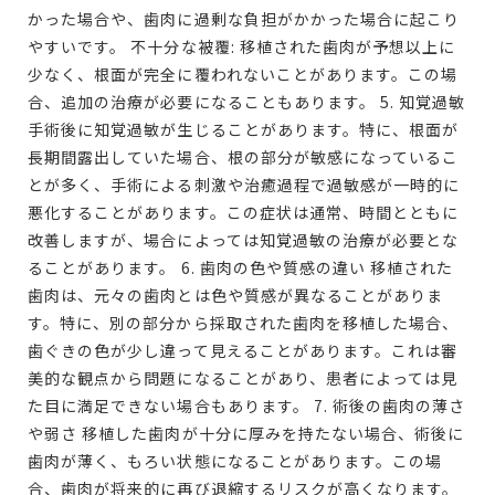
かった場合や、歯肉に過剰な負担がかかった場合に起こり
やすいです。 不十分な被覆: 移植された歯肉が予想以上に
少なく、根面が完全に覆われないことがあります。この場
合、追加の治療が必要になることもあります。 5. 知覚過敏
手術後に知覚過敏が生じることがあります。特に、根面が
長期間露出していた場合、根の部分が敏感になっているこ
とが多く、手術による刺激や治癒過程で過敏感が一時的に
悪化することがあります。この症状は通常、時間とともに
改善しますが、場合によっては知覚過敏の治療が必要とな
ることがあります。 6. 歯肉の色や質感の違い 移植された
歯肉は、元々の歯肉とは色や質感が異なることがありま
す。特に、別の部分から採取された歯肉を移植した場合、
歯ぐきの色が少し違って見えることがあります。これは審
美的な観点から問題になることがあり、患者によっては見
た目に満足できない場合もあります。 7. 術後の歯肉の薄さ
や弱さ 移植した歯肉が十分に厚みを持たない場合、術後に
歯肉が薄く、もろい状態になることがあります。この場
合、歯肉が将来的に再び退縮するリスクが高くなります。