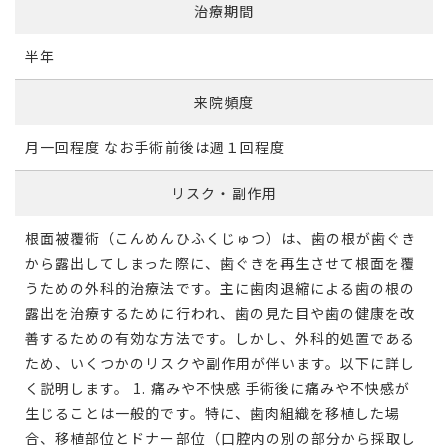
治療期間
半年
来院頻度
月一回程度 なお手術前後は週１回程度
リスク・副作用
根面被覆術（こんめんひふくじゅつ）は、歯の根が歯ぐき
から露出してしまった際に、歯ぐきを再生させて根面を覆
うための外科的治療法です。主に歯肉退縮による歯の根の
露出を治療するために行われ、歯の見た目や歯の健康を改
善するための有効な方法です。しかし、外科的処置である
ため、いくつかのリスクや副作用が伴います。以下に詳し
く説明します。 1. 痛みや不快感 手術後に痛みや不快感が
生じることは一般的です。特に、歯肉組織を移植した場
合、移植部位とドナー部位（口腔内の別の部分から採取し