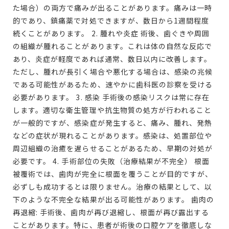
た場合）の両方で痛みが出ることがあります。痛みは一時
的であり、鎮痛薬で対処できますが、数日から1週間程度
続くことがあります。 2. 腫れや炎症 術後、歯ぐきや周囲
の組織が腫れることがあります。これは体の自然な反応で
あり、炎症が軽度であれば通常、数日以内に改善します。
ただし、腫れが長引く場合や悪化する場合は、感染の兆候
である可能性があるため、速やかに歯科医の診察を受ける
必要があります。 3. 感染 手術後の感染リスクは常に存在
します。適切な衛生管理や抗生物質の処方が行われること
が一般的ですが、感染症が発生すると、痛み、腫れ、発熱
などの症状が現れることがあります。感染は、処置部位や
周辺組織の治癒を遅らせることがあるため、早期の対処が
必要です。 4. 手術部位の失敗（治療結果が不完全） 根面
被覆術では、歯肉が完全に根面を覆うことが目的ですが、
必ずしも成功するとは限りません。治療の結果として、以
下のような不完全な結果が出る可能性があります。 歯肉の
再退縮: 手術後、歯肉が再び退縮し、根面が再び露出する
ことがあります。特に、患者が術後の口腔ケアを徹底しな