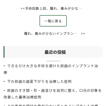
<<
手術回数１回、腫れ、痛みが少ない
インプラント治療（上顎小臼歯）
一覧に戻る
腫れ、痛みが少ないインプラント治
>>
療
最近の投稿
できるだけ大きな手術を避けた前歯のインプラント治
療
下の前歯の歯茎下がりを治療した症例
前歯のすき間・形・歯並びを自然に整え、口元の印象を
改善した審美治療症例
上の奥歯の部分の骨が少ない方へのインプラント治療