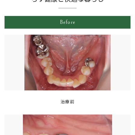
Before
閉じる
治療前