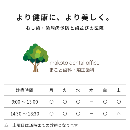
より健康に、より美しく。
むし歯・歯周病予防と歯並びの医院
診療時間
月
火
水
木
金
土
9:00 ～ 13:00
〇
〇
〇
ー
〇
〇
14:30 ～ 18:30
〇
〇
〇
ー
〇
△
△…土曜日は18時までの診療となります。