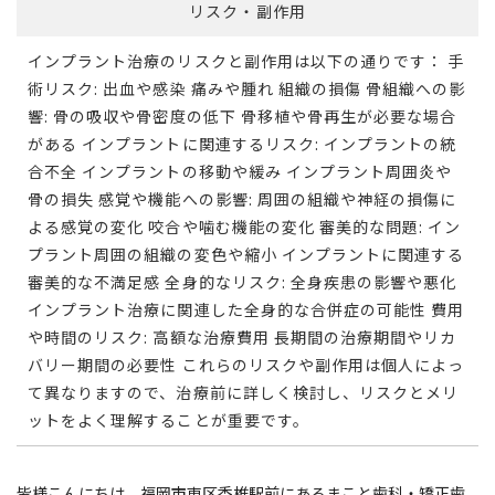
リスク・副作用
インプラント治療のリスクと副作用は以下の通りです： 手
術リスク: 出血や感染 痛みや腫れ 組織の損傷 骨組織への影
響: 骨の吸収や骨密度の低下 骨移植や骨再生が必要な場合
がある インプラントに関連するリスク: インプラントの統
合不全 インプラントの移動や緩み インプラント周囲炎や
骨の損失 感覚や機能への影響: 周囲の組織や神経の損傷に
よる感覚の変化 咬合や噛む機能の変化 審美的な問題: イン
プラント周囲の組織の変色や縮小 インプラントに関連する
審美的な不満足感 全身的なリスク: 全身疾患の影響や悪化
インプラント治療に関連した全身的な合併症の可能性 費用
や時間のリスク: 高額な治療費用 長期間の治療期間やリカ
バリー期間の必要性 これらのリスクや副作用は個人によっ
て異なりますので、治療前に詳しく検討し、リスクとメリ
ットをよく理解することが重要です。
皆様こんにちは。福岡市東区香椎駅前にあるまこと歯科・矯正歯